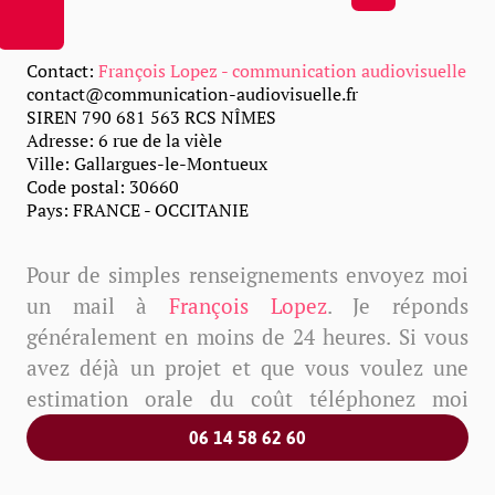
Contact:
François Lopez - communication audiovisuelle
contact@communication-audiovisuelle.fr
Gagner de l'argent avec des photos&vidéos de
SIREN 790 681 563 RCS NÎMES
Adresse: 6 rue de la vièle
son corps
Ville: Gallargues-le-Montueux
Hommes et femmes, votre corps peut être la
Code postal: 30660
source de
renommée
et de
profits
. Je mettrai en
Pays: FRANCE - OCCITANIE
valeur les atouts que vous me présentez.
Pour de simples renseignements envoyez moi
Vidéos sport
un mail à
François Lopez
. Je réponds
généralement en moins de 24 heures. Si vous
avez déjà un projet et que vous voulez une
estimation orale du coût téléphonez moi
06 14 58 62 60