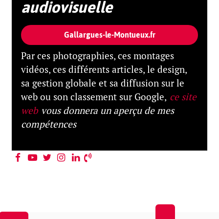
audiovisuelle
Photographies ombres et pénombre
Gallargues-le-Montueux.fr
Prises de vues photos et vidéos avec une
faible
Par ces photographies, ces montages
luminosité
.
vidéos, ces différents articles, le design,
Louis&Mathias Beyler "TEXTE À L'APPUI"
sa gestion globale et sa diffusion sur le
web ou son classement sur Google,
ce site
web
vous donnera un aperçu de mes
compétences