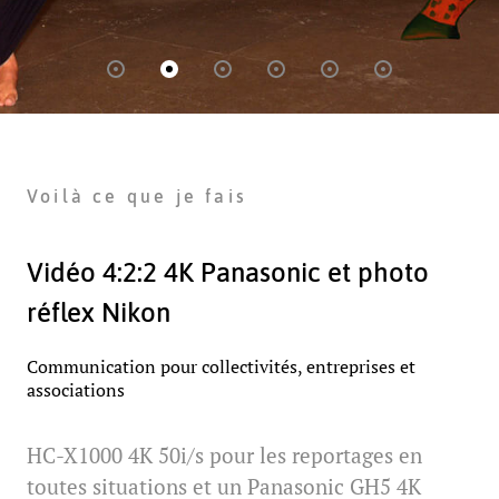
Voilà ce que je fais
Vidéo 4:2:2 4K Panasonic et photo
réflex Nikon
Discrétion professionnelle
Communication pour collectivités, entreprises et
associations
Je travaille seul, aucune délégation. Vos photos et
vidéos sont privées et seront visionnées
uniquement par moi et vous.
HC-X1000 4K 50i/s pour les reportages en
Ici, un moment d'intimité pendant un shooting
toutes situations et un Panasonic GH5 4K