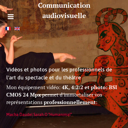
Communication
audiovisuelle
Vidéos et photos pour les professionnels de
l'art du spectacle et du théâtre
Mon équipement vidéo:
4K, 4:2:2 et photo: BSI
CMOS 24 Mpx
permet d'immortaliser vos
représentations
professionnellement
:
Macha Daudel Sarah.O "Humanimal"