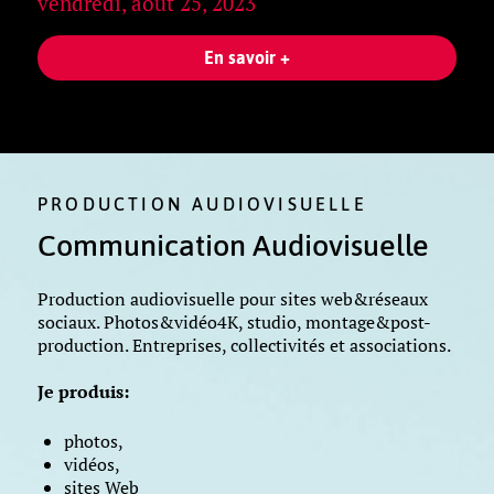
vendredi, août 25, 2023
Voir équipement&matériel photos vidéos
En savoir +
PRODUCTION AUDIOVISUELLE
Communication Audiovisuelle
Production audiovisuelle pour sites web&réseaux
sociaux. Photos&vidéo4K, studio, montage&post-
production. Entreprises, collectivités et associations.
Je produis:
Boules bleues raku Anne Schrek
photos,
vidéos,
sites Web