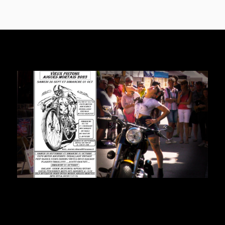
Photos de vous - maintenant ?
Gardez des photos et vidéos de
vous
et de vos
proches. Les prix pour des usages non
commerciaux ne sont pas élevés.
Faites-le maintenant car le train de la vie peut
vous réserver des surprises.
Merci à
Robin
pour ce
shooting improvisé
.
Photos hommes et femmes
Les vieux pistons Aigues-Mortais
mécaniques et jolies filles - 30
septembre 2023