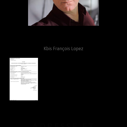
Kbis François Lopez
ADRESSE ET